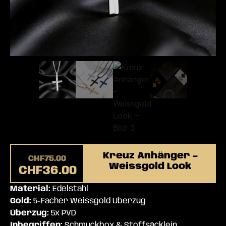
Kreuz Anhänger –
CHF
75.00
Weissgold Look
CHF
36.00
Material:
Edelstahl
Gold:
5-Facher Weissgold Überzug
Überzug:
5x PVD
Inbegriffen:
Schmuckbox & Stoffsäcklein