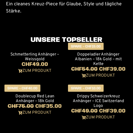
Ein cleanes Kreuz-Piece für Glaube, Style und tägliche
Stärke.
UNSERE TOPSELLER
SPARE -
CHF
15.00
Schmetterling Anhänger –
Doppeladler Anhänger
Weissgold
Albanien – 18k Gold – mit
Kette
CHF
49.00
CHF
54.00
CHF
39.00
ZUM PRODUKT
ZUM PRODUKT
SPARE -
CHF
40.00
SPARE -
CHF
10.00
Doublecup Red Lean
Drippy Schweizerkreuz
Anhänger – 18k Gold
Anhänger – ICE Switzerland
Logo
CHF
75.00
CHF
35.00
CHF
49.00
CHF
39.00
ZUM PRODUKT
ZUM PRODUKT