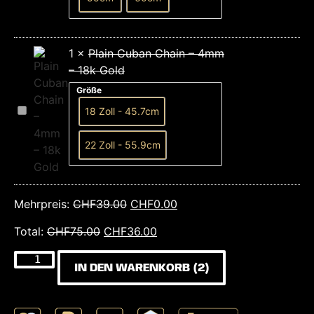
–
18k
Gold
1
×
Plain Cuban Chain – 4mm
– 18k Gold
Größe
Plain
18 Zoll - 45.7cm
Cuban
Chain
–
22 Zoll - 55.9cm
4mm
–
18k
Gold
Mehrpreis:
CHF
39.00
CHF
0.00
Total:
CHF
75.00
CHF
36.00
IN DEN WARENKORB
2