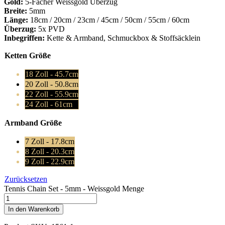
Gold:
5-Facher Weissgold Überzug
Breite:
5mm
Länge:
18cm / 20cm / 23cm / 45cm / 50cm / 55cm / 60cm
Überzug:
5x PVD
Inbegriffen:
Kette & Armband, Schmuckbox & Stoffsäcklein
Ketten Größe
18 Zoll - 45.7cm
20 Zoll - 50.8cm
22 Zoll - 55.9cm
24 Zoll - 61cm
Armband Größe
7 Zoll - 17.8cm
8 Zoll - 20.3cm
9 Zoll - 22.9cm
Zurücksetzen
Tennis Chain Set - 5mm - Weissgold Menge
In den Warenkorb