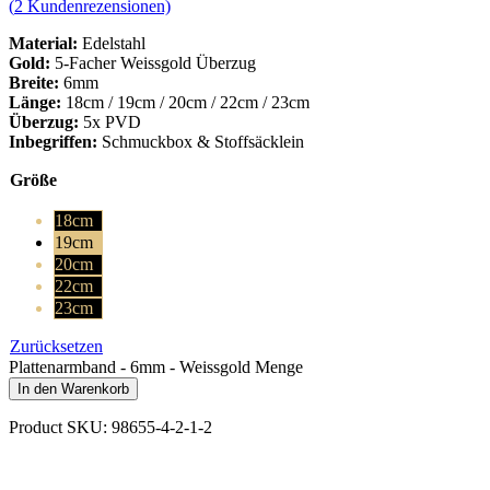
(
2
Kundenrezensionen)
Material:
Edelstahl
Gold:
5-Facher Weissgold Überzug
Breite:
6mm
Länge:
18cm / 19cm / 20cm / 22cm / 23cm
Überzug:
5x PVD
Inbegriffen:
Schmuckbox & Stoffsäcklein
Größe
18cm
19cm
20cm
22cm
23cm
Zurücksetzen
Plattenarmband - 6mm - Weissgold Menge
In den Warenkorb
Product SKU: 98655-4-2-1-2