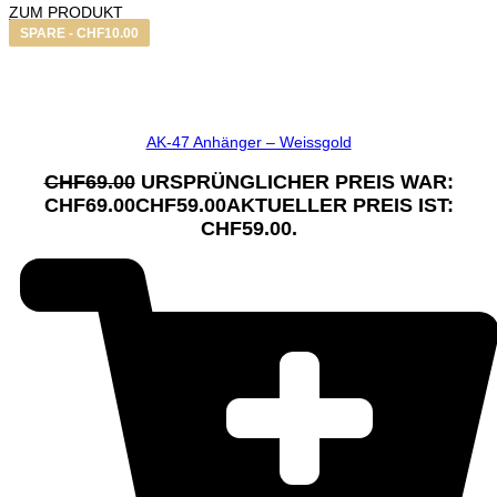
ZUM PRODUKT
SPARE -
CHF
10.00
AK-47 Anhänger – Weissgold
CHF
69.00
URSPRÜNGLICHER PREIS WAR:
CHF69.00
CHF
59.00
AKTUELLER PREIS IST:
CHF59.00.