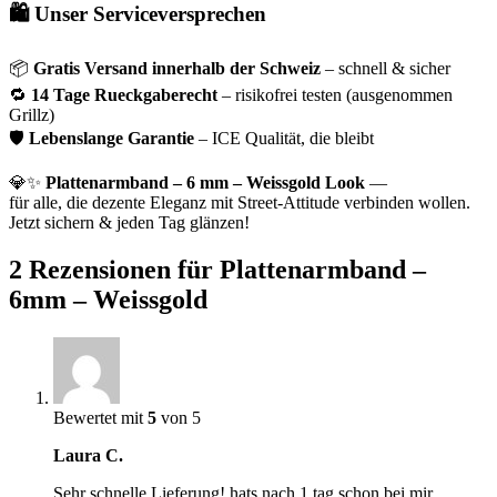
🛍 Unser Serviceversprechen
📦
Gratis Versand innerhalb der Schweiz
– schnell & sicher
🔁
14 Tage Rueckgaberecht
– risikofrei testen (ausgenommen
Grillz)
🛡
Lebenslange Garantie
– ICE Qualität, die bleibt
💎✨
Plattenarmband – 6 mm – Weissgold Look
—
für alle, die dezente Eleganz mit Street-Attitude verbinden wollen.
Jetzt sichern & jeden Tag glänzen!
2 Rezensionen für
Plattenarmband –
6mm – Weissgold
Bewertet mit
5
von 5
Laura C.
Sehr schnelle Lieferung! hats nach 1 tag schon bei mir