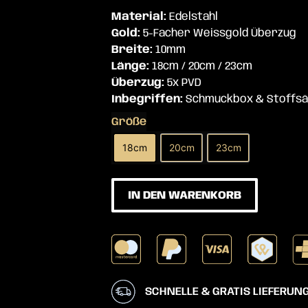
Bewertet
8
Material:
Edelstahl
mit
4.75
Gold:
5-Facher Weissgold Überzug
von 5,
Breite:
10mm
basierend
Länge:
18cm / 20cm / 23cm
auf
Überzug:
5x PVD
Kundenbewertungen
Inbegriffen:
Schmuckbox & Stoffsä
Größe
18cm
20cm
23cm
IN DEN WARENKORB
SCHNELLE & GRATIS LIEFERUN