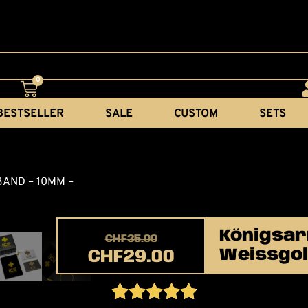
0
BESTSELLER
SALE
CUSTOM
SETS
AND – 10MM –
Königsar
CHF
35.00
Weissgo
CHF
29.00