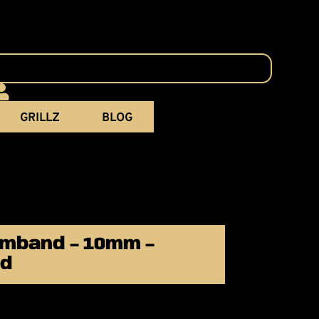
GRILLZ
BLOG
mband – 10mm –
ld