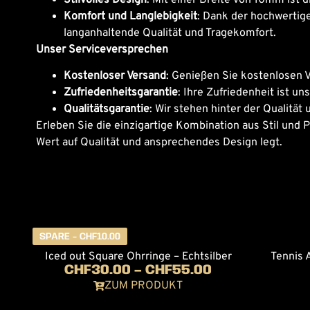
Komfort und Langlebigkeit
: Dank der hochwertige
langanhaltende Qualität und Tragekomfort.
Unser Serviceversprechen
Kostenloser Versand
: Genießen Sie kostenlosen V
Zufriedenheitsgarantie
: Ihre Zufriedenheit ist u
Qualitätsgarantie
: Wir stehen hinter der Qualitä
Erleben Sie die einzigartige Kombination aus Stil un
Wert auf Qualität und ansprechendes Design legt.
SPARE -
CHF
10.00
Iced out Square Ohrringe – Echtsilber
Tennis 
CHF
30.00
–
CHF
55.00
ZUM PRODUKT