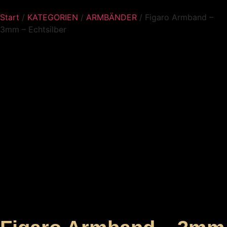
Start
/
KATEGORIEN
/
ARMBÄNDER
/ Figaro Armband –
3mm – Echtsilber