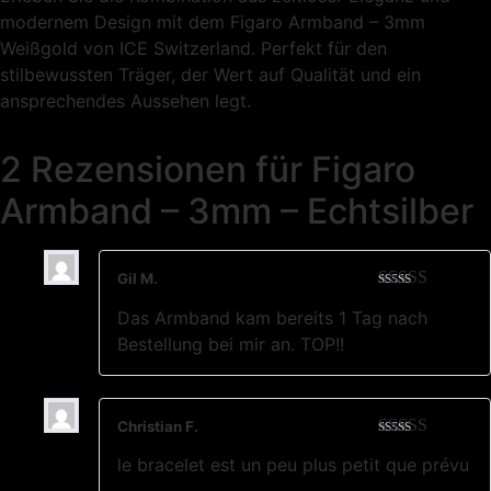
modernem Design mit dem Figaro Armband – 3mm
Weißgold von ICE Switzerland. Perfekt für den
stilbewussten Träger, der Wert auf Qualität und ein
ansprechendes Aussehen legt.
2 Rezensionen für
Figaro
Armband – 3mm – Echtsilber
Gil M.
Bewertet mit
Das Armband kam bereits 1 Tag nach
5
von 5
Bestellung bei mir an. TOP!!
Christian F.
Bewertet
le bracelet est un peu plus petit que prévu
mit
4
von
5