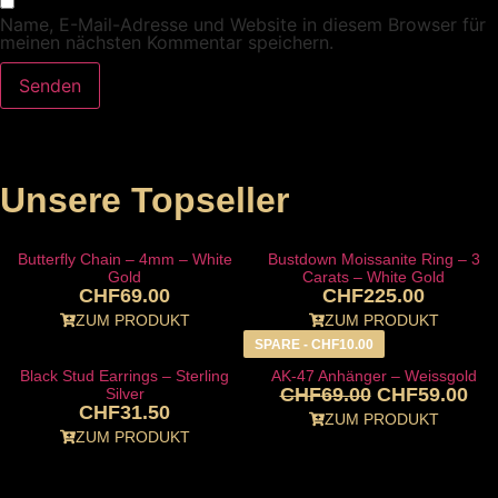
Name, E-Mail-Adresse und Website in diesem Browser für
meinen nächsten Kommentar speichern.
Unsere Topseller
Butterfly Chain – 4mm – White
Bustdown Moissanite Ring – 3
Gold
Carats – White Gold
CHF
69.00
CHF
225.00
ZUM PRODUKT
ZUM PRODUKT
SPARE -
CHF
10.00
Black Stud Earrings – Sterling
AK-47 Anhänger – Weissgold
CHF
69.00
CHF
59.00
Silver
CHF
31.50
ZUM PRODUKT
ZUM PRODUKT