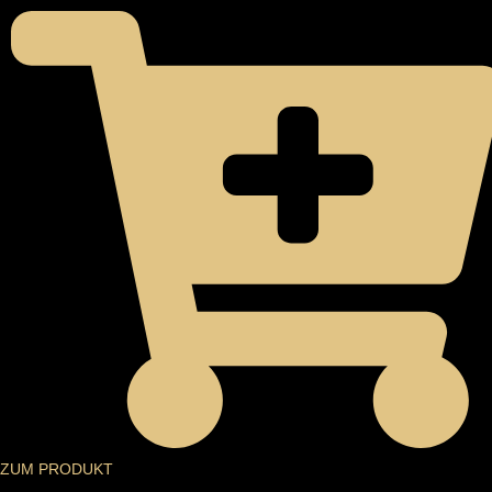
PREIS
PREIS
WAR:
IST:
CHF165.00
CHF130.00.
ZUM PRODUKT