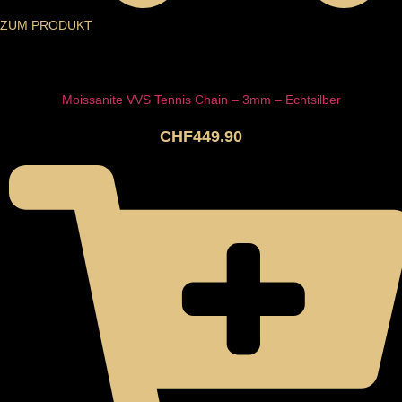
ZUM PRODUKT
Moissanite VVS Tennis Chain – 3mm – Echtsilber
CHF
449.90