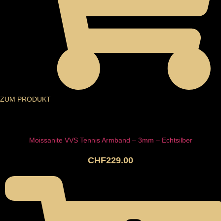
ZUM PRODUKT
Moissanite VVS Tennis Armband – 3mm – Echtsilber
CHF
229.00