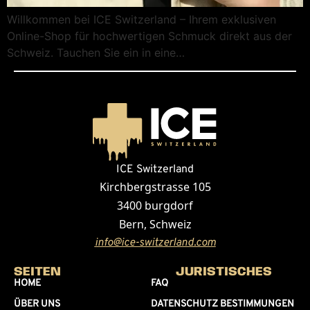
Willkommen bei ICE Switzerland – Ihrem exklusiven
Online-Shop für hochwertigen Schmuck direkt aus der
Schweiz. Tauchen Sie ein in eine…
ICE Switzerland
Kirchbergstrasse 105
3400 burgdorf
Bern, Schweiz
info@ice-switzerland.com
SEITEN
JURISTISCHES
HOME
FAQ
ÜBER UNS
DATENSCHUTZ BESTIMMUNGEN