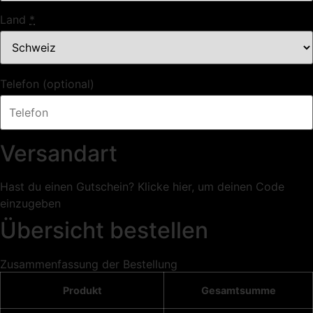
Land
*
Telefon
(optional)
Versandart
Hast du einen Gutschein? Klicke hier, um deinen Code
einzugeben
Übersicht bestellen
Zusammenfassung der Bestellung
Produkt
Gesamtsumme