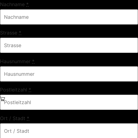
Nachname
*
Strasse
*
Hausnummer
*
Postleitzahl
*
Ort / Stadt
*